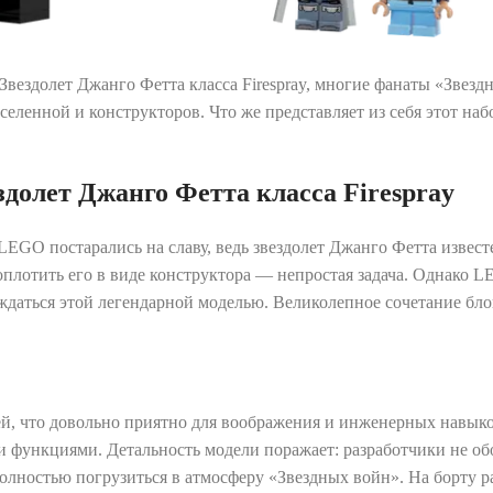
вездолет Джанго Фетта класса Firespray, многие фанаты «Звезд
ленной и конструкторов. Что же представляет из себя этот набо
здолет Джанго Фетта класса Firespray
LEGO постарались на славу, ведь звездолет Джанго Фетта извест
плотить его в виде конструктора — непростая задача. Однако L
ждаться этой легендарной моделью. Великолепное сочетание бло
ей, что довольно приятно для воображения и инженерных навыко
функциями. Детальность модели поражает: разработчики не о
олностью погрузиться в атмосферу «Звездных войн». На борту 