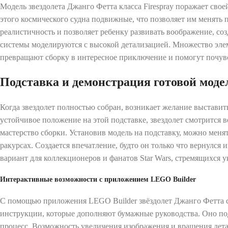
Модель звездолета Джанго Фетта класса Firespray поражает св
этого космического судна подвижные, что позволяет им менять
реалистичность и позволяет ребенку развивать воображение, соз
системы моделируются с высокой детализацией. Множество эле
превращают сборку в интересное приключение и помогут почувс
Подставка и демонстрация готовой моде
Когда звездолет полностью собран, возникает желание выставить
устойчивое положение на этой подставке, звездолет смотрится 
мастерство сборки. Установив модель на подставку, можно менят
ракурсах. Создается впечатление, будто он только что вернулся
вариант для коллекционеров и фанатов Star Wars, стремящихся 
Интерактивные возможности с приложением LEGO Builder
С помощью приложения LEGO Builder звёздолет Джанго Фетта 
инструкции, которые дополняют бумажные руководства. Оно под
процесс. Возможность увеличения изображения и вращения детал