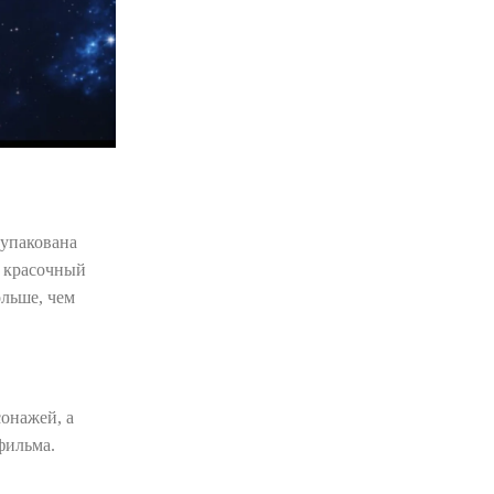
 упакована
я красочный
ольше, чем
онажей, а
фильма.