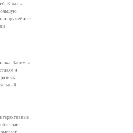
чей. Крылья
 большую
 но и оружейные
ции
тавка. Занимая
еталям и
в разных
деальный
интерактивные
 облегчает
помогает