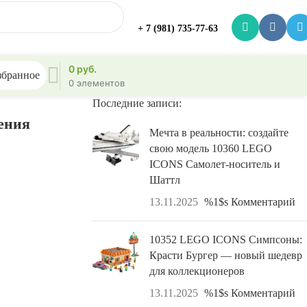
+ 7 (981) 735-77-63
0
руб.
збранное
0
элементов
Последние записи:
ления
Мечта в реальности: создайте
свою модель 10360 LEGO
ICONS Самолет-носитель и
Шаттл
13.11.2025
%1$s Комментарий
10352 LEGO ICONS Симпсоны:
Красти Бургер — новый шедевр
для коллекционеров
13.11.2025
%1$s Комментарий