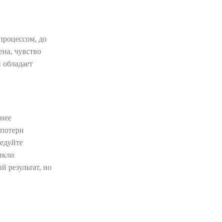
процессом, до
ена, чувство
и обладает
анее
 потери
ледуйте
икли
й результат, но