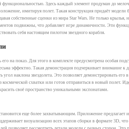
оей функциональностью. Здесь каждый элемент продуман до мело
 положение, имитируя полет. Такая конструкция придаёт модели
давая собственные сценки из мира Star Wars. Не только крылья,
ментов подвижны, что добавляет игре динамичности. Эти функ
твовать себя настоящим пилотом звездного корабля.
ли
 его на показ. Для этого в комплекте предусмотрена особая подс
весьма эффектно. Такая демонстрация подчеркивает внимание к д
ь угол наклона звездолета. Это позволяет демонстрировать его 
 из космической схватки или готов отправиться в новый полет. И
украсить своё пространство уникальными экспонатами.
становится еще более захватывающим. Приложение предлагает 
держивает визуализацию всех этапов сборки в формате 3D, что
ей позволяет рассмотреть детали модели с разных сторон. Это 