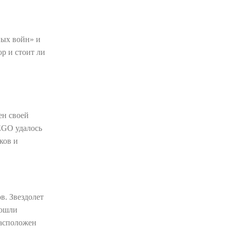
ных войн» и
р и стоит ли
ен своей
EGO удалось
ков и
в. Звездолет
бошли
расположен