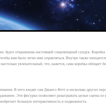
ние, будто открываешь настоящий сокровищный сундук. Коробка
, чтобы вам было легко ими управляться. Внутри также находитс
 настолько увлекательный, что, кажется, сама коробка обещает б
мания. В него входят сам Джанго Фетт и несколько других перс
рудование. Эти фигурки позволяют разыгрывать целые сцены из 
риобретает большую интерактивность и подвижность.