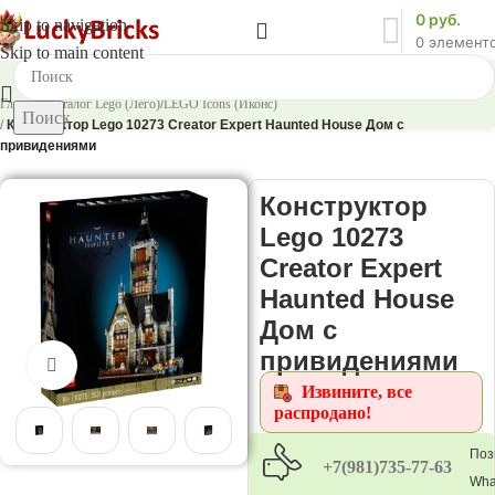
0
руб.
Skip to navigation
0
элемент
Skip to main content
Главная
/
Каталог Lego (Лего)
/
LEGO Icons (Иконс)
Поиск
/
Конструктор Lego 10273 Creator Expert Haunted House Дом с
привидениями
Конструктор
Lego 10273
Creator Expert
Haunted House
Дом с
привидениями
Нажмите, чтобы увеличить
Извините, все
распродано!
Поз
+7(981)735-77-63
Wha