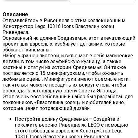
Описание
Отправляйтесь в Ривенделл с этим коллекционным
Конструктор Lego 10316 Icons Властелин колец
Ривенделл.
Основанный на долине Средиземья, этот впечатляющий
проект для взрослых, изобилует деталями, которые
обожают киноманы.
Набор украшен листвой, и включает в себя магические
детали, в том числе эльфийскую кузницу, а также
картины и статуи из истории. Средиземья. Он также
поставляется с 15 минифигурками, чтобы оживить
любимые сцены. Минифигурки имеют съемные ноги,
так что вы можете посадить их вокруг стола, чтобы
воссоздать легендарную сцену Совета Элронда.
Этот очень востребованный набор был разработан для
поклонников «Властелина колец» и любителей кино,
которые ценят потрясающий дизайн.
Постройте долину Средиземья ⁠– Создайте и
покажите версию Ривенделла LEGO с помощью
этого набора для взрослых Конструктор Lego
10316 Icons Властелин колец Ривенделл.