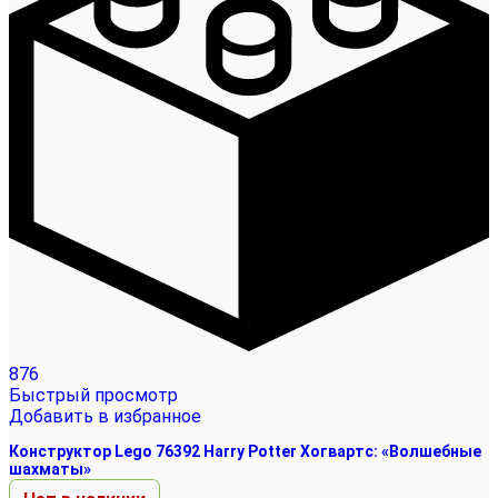
876
Быстрый просмотр
Добавить в избранное
Конструктор Lego 76392 Harry Potter Хогвартс: «Волшебные
шахматы»