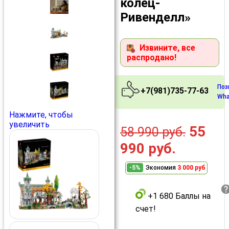
колец-
Ривенделл»
Извините, все
распродано!
Поз
+7(981)735-77-63
Wha
Нажмите, чтобы
увеличить
55
58 990
руб.
990
руб.
-5%
Экономия
3 000 руб
+1 680 Баллы на
счет!