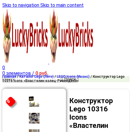
Skip to navigation
Skip to main content
0
0
элементов
/
0
руб.
Главная
/
Каталог Lego (Лего)
/
LEGO Icons (Иконс)
/
Конструктор Lego
Поиск
10316 Icons «Властелин колец-Ривенделл»
Конструктор
%
Lego 10316
Icons
«Властелин