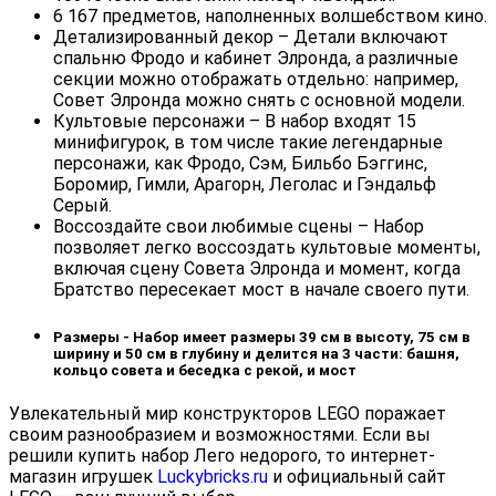
6 167 предметов, наполненных волшебством кино.
Детализированный декор ⁠– Детали включают
спальню Фродо и кабинет Элронда, а различные
секции можно отображать отдельно: например,
Совет Элронда можно снять с основной модели.
Культовые персонажи ⁠– В набор входят 15
минифигурок, в том числе такие легендарные
персонажи, как Фродо, Сэм, Бильбо Бэггинс,
Боромир, Гимли, Арагорн, Леголас и Гэндальф
Серый.
Воссоздайте свои любимые сцены ⁠– Набор
позволяет легко воссоздать культовые моменты,
включая сцену Совета Элронда и момент, когда
Братство пересекает мост в начале своего пути.
Размеры ⁠- Набор имеет размеры 39 см в высоту, 75 см в
ширину и 50 см в глубину и делится на 3 части: башня,
кольцо совета и беседка с рекой, и мост
Увлекательный мир конструкторов LEGO поражает
своим разнообразием и возможностями. Если вы
решили купить набор Лего недорого, то интернет-
магазин игрушек
Luckybricks.ru
и официальный сайт