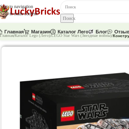
Skip to navigation
Skip to main content
Поиск
Главная
Магазин
Каталог Лего
Блог
Отзы
Главная
/
Каталог Lego (Лего)
/
LEGO Star Wars (Звездные войны)
/
Констру