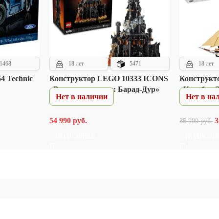
1468
18 лет
5471
18 лет
4 Technic
Конструктор LEGO 10333 ICONS
Конструкт
«Властелин колец: Барад-Дур»
«Корабль 
Нет в наличии
Нет в на
54 990
руб.
3
35 990
руб.
ПОДРОБНЕЕ
ПОДРОБН