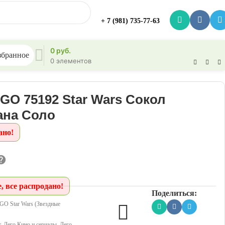
+ 7 (981) 735-77-63
0
руб.
збранное
0
элементов
GO 75192 Star Wars Сокол
ана Соло
ано!
, все распродано!
Поделиться:
GO Star Wars (Звездные
т
,
Лего Кино и сериалы
,
Лего