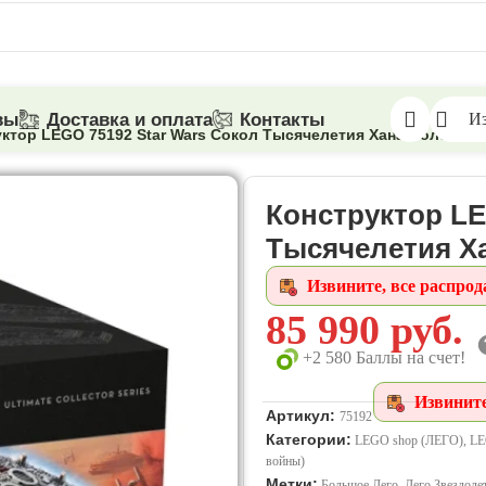
вы
Доставка и оплата
Контакты
И
ктор LEGO 75192 Star Wars Сокол Тысячелетия Хана Соло
Конструктор LE
Тысячелетия Х
Извините, все распрод
85 990
руб.
+2 580 Баллы на счет!
Извините
Артикул:
75192
Категории:
LEGO shop (ЛЕГО)
,
LE
войны)
Метки:
Большое Лего
,
Лего Звездоле