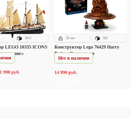
3011
18 лет
561
ор LEGO 10335 ICONS
Конструктор Lego 76429 Harry
Эндьюранс»
Potter «Говорящая
личии
Нет в наличии
Распределяющая Шляпа»
1 990
руб.
14 990
руб.
ЕЕ
ПОДРОБНЕЕ