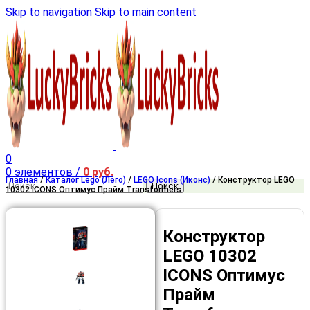
Skip to navigation
Skip to main content
0
0
элементов
/
0
руб.
Главная
/
Каталог Lego (Лего)
/
LEGO Icons (Иконс)
/
Конструктор LEGO
Поиск
10302 ICONS Оптимус Прайм Transformers
Конструктор
LEGO 10302
ICONS Оптимус
Прайм