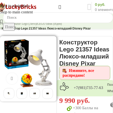
0
руб.
Skip to navigation
0
элемент
Skip to main content
Главная
/
Каталог Lego (Лего)
/
LEGO Ideas (Идеи)
Поиск
/
Конструктор Lego 21357 Ideas Люксо-младший Disney Pixar
Конструктор
Lego 21357 Ideas
Люксо-младший
Disney Pixar
Извините, все
распродано!
Нажмите, чтобы увеличить
Поз
+7(981)735-77-63
Wha
9 990
руб.
+300 Баллы на